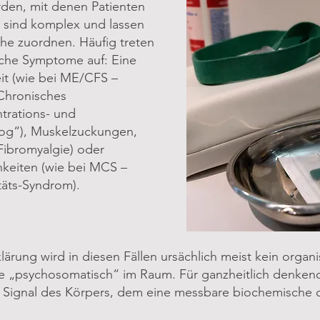
den, mit denen Patienten
 sind komplex und lassen
che zuordnen. Häufig treten
sche Symptome auf: Eine
it (wie bei ME/CFS –
Chronisches
trations- und
Fog“), Muskelzuckungen,
ibromyalgie) oder
chkeiten (wie bei MCS –
täts-Syndrom).
lärung wird in diesen Fällen ursächlich meist kein orga
se „psychosomatisch“ im Raum. Für ganzheitlich denkend
 Signal des Körpers, dem eine messbare biochemische o