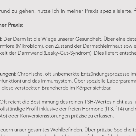
d zu gehen, nutze ich in meiner Praxis spezialisierte, f
er Praxis:
:
Der Darm ist die Wiege unserer Gesundheit. Über eine detai
mflora (Mikrobiom), den Zustand der Darmschleimhaut sowi
keit der Darmwand (Leaky-Gut-Syndrom). Dies liefert entsche
dungen):
Chronische, oft unbemerkte Entzündungsprozesse im 
funktion) und das Immunsystem. Über spezielle Laborparamet
 diese versteckten Brandherde im Körper sichtbar.
Oft reicht die Bestimmung des reinen TSH-Wertes nicht aus, 
ollständige Profil inklusive der freien Hormone (fT3, fT4) un
) oder Konversionsstörungen präzise zu erfassen.
uern unser gesamtes Wohlbefinden. Über präzise Speicheltest