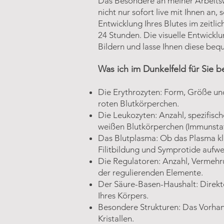
Das Besondere an meiner Arbeitsw
nicht nur sofort live mit Ihnen an
Entwicklung Ihres Blutes im zeitlic
24 Stunden. Die visuelle Entwickl
Bildern und lasse Ihnen diese b
Was ich im Dunkelfeld für Sie b
Die Erythrozyten: Form, Größe und
roten Blutkörperchen.
Die Leukozyten: Anzahl, spezifisch
weißen Blutkörperchen (Immunstat
Das Blutplasma: Ob das Plasma kl
Filitbildung und Symprotide aufwei
Die Regulatoren: Anzahl, Vermehr
der regulierenden Elemente.
Der Säure-Basen-Haushalt: Direkte
Ihres Körpers.
Besondere Strukturen: Das Vorha
Kristallen.