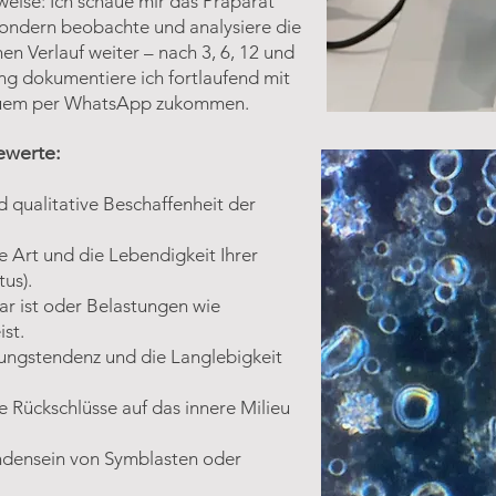
eise: Ich schaue mir das Präparat
, sondern beobachte und analysiere die
hen Verlauf weiter – nach 3, 6, 12 und
ung dokumentiere ich fortlaufend mit
equem per WhatsApp zukommen.
ewerte:
 qualitative Beschaffenheit der
e Art und die Lebendigkeit Ihrer
us).
ar ist oder Belastungen wie
st.
ungstendenz und die Langlebigkeit
 Rückschlüsse auf das innere Milieu
ndensein von Symblasten oder