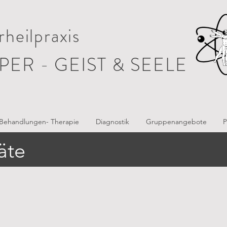
heilpraxis
PER - GEIST & SEELE
Behandlungen- Therapie
Diagnostik
Gruppenangebote
P
äte